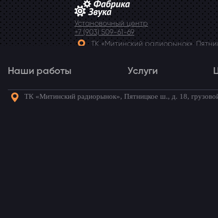
Установочный центр
+7 (903) 509-61-69
ТК «Митинский радиорынок», Пятницк
Telegram
Наши работы
Услуги
ТК «Митинский радиорынок», Пятницкое ш., д. 18, грузово
Наши работы
Услуги
Го
Установка акустики н