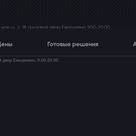
ое ш., д. 18, грузовой двор Ежедневно, 9.00-20.00
Цены
Готовые решения
й двор Ежедневно, 9.00-20.00
Цены
Готовые решения
Акци
товые комплекты для вашего автомоби
а Ford Galaxy