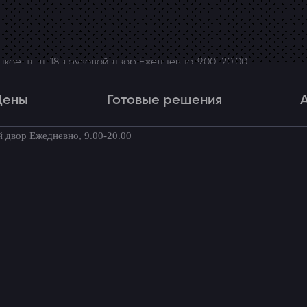
ое ш., д. 18, грузовой двор Ежедневно, 9.00-20.00
Цены
Готовые решения
й двор Ежедневно, 9.00-20.00
Цены
Готовые решения
Акци
товые комплекты для вашего автомоби
в Skoda Rapid