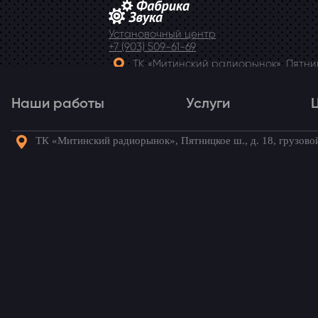
Установочный центр
+7 (903) 509-61-69
ТК «Митинский радиорынок», Пятницк
Telegram
Наши работы
Услуги
ТК «Митинский радиорынок», Пятницкое ш., д. 18, грузово
Наши работы
Услуги
Го
Установка динамиков 