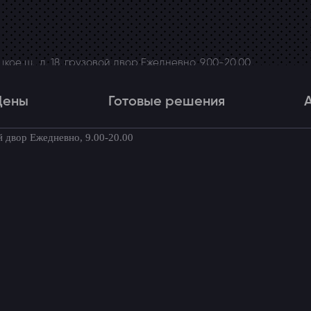
ое ш., д. 18, грузовой двор Ежедневно, 9.00-20.00
Цены
Готовые решения
й двор Ежедневно, 9.00-20.00
Цены
Готовые решения
Акци
товые комплекты для вашего автомоби
Volkswagen Polo VI