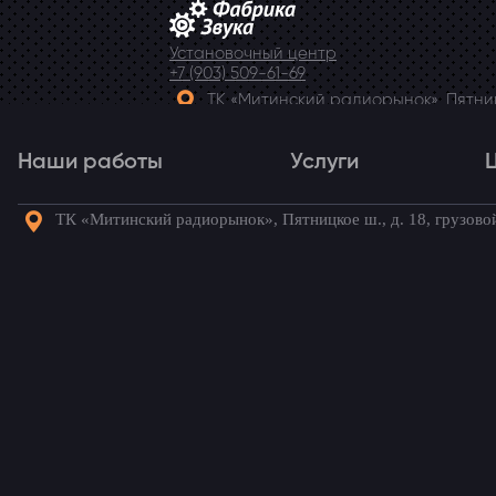
Установочный центр
+7 (903) 509-61-69
ТК «Митинский радиорынок», Пятницк
Telegram
Наши работы
Услуги
ТК «Митинский радиорынок», Пятницкое ш., д. 18, грузово
Наши работы
Услуги
Го
Установка акустики в 