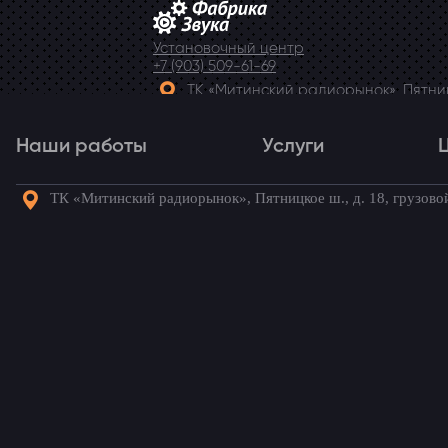
Установочный центр
+7 (903) 509-61-69
ТК «Митинский радиорынок», Пятницк
Telegram
Наши работы
Услуги
ТК «Митинский радиорынок», Пятницкое ш., д. 18, грузово
Наши работы
Услуги
Го
Акустика и шумоизоля