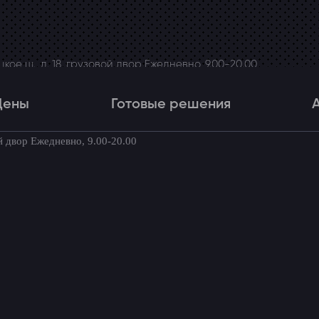
ое ш., д. 18, грузовой двор Ежедневно, 9.00-20.00
Цены
Готовые решения
й двор Ежедневно, 9.00-20.00
Цены
Готовые решения
Акци
товые комплекты для вашего автомоби
ция дверей Land Cruiser 200