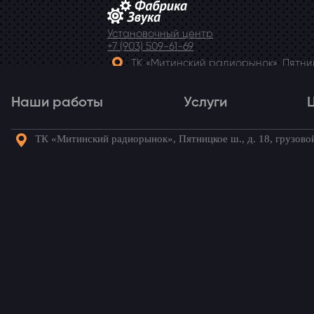
Установочный центр
+7 (903) 509-61-69
ТК «Митинский радиорынок», Пятницк
Telegram
Наши работы
Услуги
ТК «Митинский радиорынок», Пятницкое ш., д. 18, грузово
Наши работы
Услуги
Го
Установка динамиков