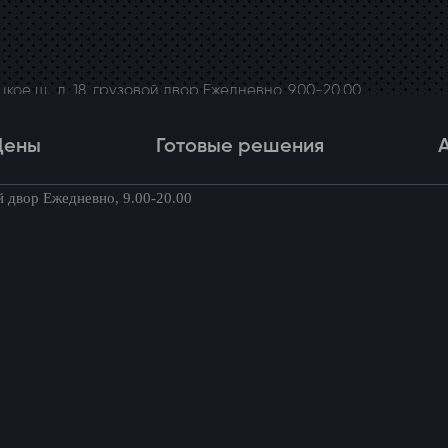
ое ш., д. 18, грузовой двор Ежедневно, 9.00-20.00
Цены
Готовые решения
й двор Ежедневно, 9.00-20.00
Цены
Готовые решения
Акци
товые комплекты для вашего автомоби
 в Changan Uni-T