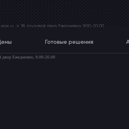
ое ш., д. 18, грузовой двор Ежедневно, 9.00-20.00
Цены
Готовые решения
й двор Ежедневно, 9.00-20.00
Цены
Готовые решения
Акци
товые комплекты для вашего автомоби
udi A3