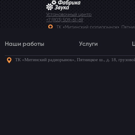
Установочный центр
+7 (903) 509-61-69
ТК «Митинский радиорынок», Пятницк
Telegram
Наши работы
Услуги
ТК «Митинский радиорынок», Пятницкое ш., д. 18, грузово
Наши работы
Услуги
Го
Замена динамиков в A