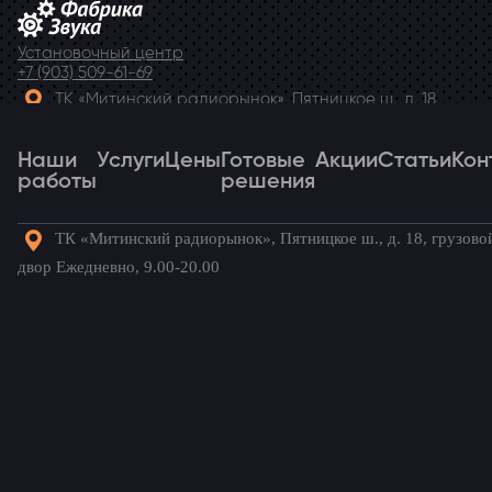
Установочный центр
+7 (903) 509-61-69
ТК «Митинский радиорынок», Пятницкое ш., д. 18,
грузовой двор Ежедневно, 9.00-20.00
Наши
Telegram
Услуги
Цены
Готовые
Акции
Статьи
Кон
работы
решения
ТК «Митинский радиорынок», Пятницкое ш., д. 18, грузово
Наши
Услуги
Цены
Готовые
Акции
Статьи
Кон
двор Ежедневно, 9.00-20.00
работы
решения
Готовые комплекты для вашего
автомобиля!
Главная
→
Готовые решения