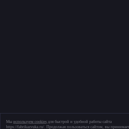
Помощь по разделу
Поможем выбрать комплект
© Фабрика звука, 2026
Политика конфиденциальности и обработки персональных данных
Соглашение на обработку персональных данных
Согласие на обработку файлов cookies
Telegram
+7 (903) 509-61-69
ТК «Митинский радиорынок», Пятницкое ш., д. 18, грузовой двор Ежедневно,
9.00-20.00
Мы
используем cookies
для быстрой и удобной работы сайта
https://fabrikazvuka.ru/. Продолжая пользоваться сайтом, вы принимае