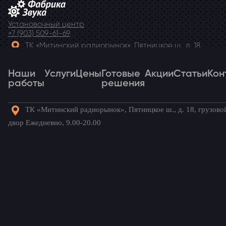
Установочный центр
+7 (903) 509-61-69
ТК «Митинский радиорынок», Пятницкое ш., д. 18,
грузовой двор Ежедневно, 9.00-20.00
Наши
Telegram
Услуги
Цены
Готовые
Акции
Статьи
Кон
работы
решения
ТК «Митинский радиорынок», Пятницкое ш., д. 18, грузово
Наши
Услуги
Цены
Готовые
Акции
Статьи
Кон
двор Ежедневно, 9.00-20.00
работы
решения
Готовые комплекты для вашего
автомобиля!
Ford Galaxy
/ Наши