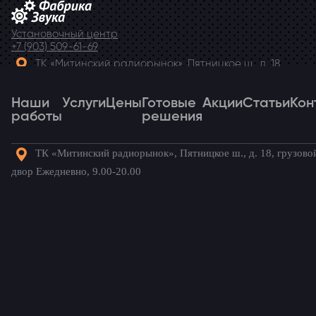
Установочный центр
+7 (903) 509-61-69
ТК «Митинский радиорынок», Пятницкое ш., д. 18,
грузовой двор Ежедневно, 9.00-20.00
Наши
Telegram
Услуги
Цены
Готовые
Акции
Статьи
Кон
работы
решения
ТК «Митинский радиорынок», Пятницкое ш., д. 18, грузово
Наши
Услуги
Цены
Готовые
Акции
Статьи
Кон
двор Ежедневно, 9.00-20.00
работы
решения
Готовые комплекты для вашего
автомобиля!
ГАЗ
/ Наши установки