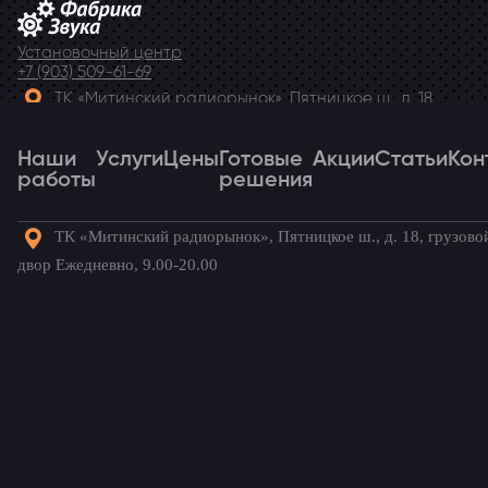
Установочный центр
+7 (903) 509-61-69
ТК «Митинский радиорынок», Пятницкое ш., д. 18,
грузовой двор Ежедневно, 9.00-20.00
Наши
Telegram
Услуги
Цены
Готовые
Акции
Статьи
Кон
работы
решения
ТК «Митинский радиорынок», Пятницкое ш., д. 18, грузово
Наши
Услуги
Цены
Готовые
Акции
Статьи
Кон
двор Ежедневно, 9.00-20.00
работы
решения
Готовые комплекты для вашего
автомобиля!
Renault
/ Наши установки