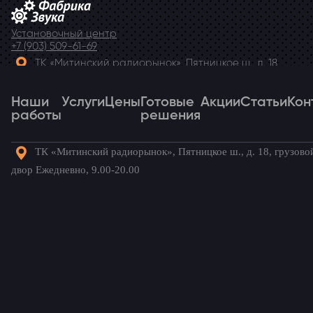
Установочный центр
+7 (903) 509-61-69
ТК «Митинский радиорынок», Пятницкое ш., д. 18,
грузовой двор Ежедневно, 9.00-20.00
Наши
Telegram
Услуги
Цены
Готовые
Акции
Статьи
Кон
работы
решения
ТК «Митинский радиорынок», Пятницкое ш., д. 18, грузово
Наши
Услуги
Цены
Готовые
Акции
Статьи
Кон
двор Ежедневно, 9.00-20.00
работы
решения
Готовые комплекты для вашего
автомобиля!
Toyota
/ Наши установки