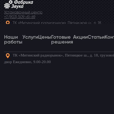
Установочный центр
+7 (903) 509-61-69
ТК «Митинский радиорынок», Пятницкое ш., д. 18,
грузовой двор Ежедневно, 9.00-20.00
Наши
Telegram
Услуги
Цены
Готовые
Акции
Статьи
Кон
работы
решения
ТК «Митинский радиорынок», Пятницкое ш., д. 18, грузово
Наши
Услуги
Цены
Готовые
Акции
Статьи
Кон
двор Ежедневно, 9.00-20.00
работы
решения
Готовые комплекты для вашего
автомобиля!
Volvo
/ Наши установки