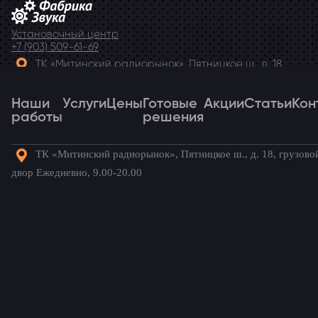
Установочный центр
+7 (903) 509-61-69
ТК «Митинский радиорынок», Пятницкое ш., д. 18,
грузовой двор Ежедневно, 9.00-20.00
Наши
Telegram
Услуги
Цены
Готовые
Акции
Статьи
Кон
работы
решения
ТК «Митинский радиорынок», Пятницкое ш., д. 18, грузово
Наши
Услуги
Цены
Готовые
Акции
Статьи
Кон
двор Ежедневно, 9.00-20.00
работы
решения
Готовые комплекты для вашего
автомобиля!
Mercedes-Benz
/ Наши