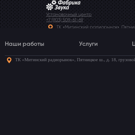
Установочный центр
+7 (903) 509-61-69
ТК «Митинский радиорынок», Пятницк
Telegram
Наши работы
Услуги
ТК «Митинский радиорынок», Пятницкое ш., д. 18, грузово
Наши работы
Услуги
Го
Штатная магнитола в 