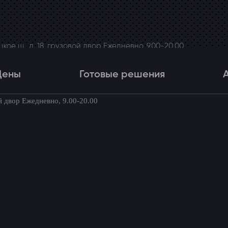
ое ш., д. 18, грузовой двор Ежедневно, 9.00-20.00
Цены
Готовые решения
й двор Ежедневно, 9.00-20.00
Цены
Готовые решения
Акци
товые комплекты для вашего автомоби
Mercedes-Benz Sprinter