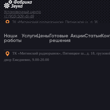
Установочный центр
+7 (903) 509-61-69
ТК «Митинский радиорынок», Пятницкое ш., д. 18,
грузовой двор Ежедневно, 9.00-20.00
Наши
Telegram
Услуги
Цены
Готовые
Акции
Статьи
Кон
работы
решения
ТК «Митинский радиорынок», Пятницкое ш., д. 18, грузово
Наши
Услуги
Цены
Готовые
Акции
Статьи
Кон
двор Ежедневно, 9.00-20.00
работы
решения
Готовые комплекты для вашего
автомобиля!
Газель Next
/ Наши