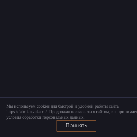
Соглашение на обработку персональных данных
Согласие на обработку файлов cookies
Telegram
+7 (903) 509-61-69
ТК «Митинский радиорынок», Пятницкое ш., д. 18, грузовой двор Ежедневно,
9.00-20.00
Мы
используем cookies
для быстрой и удобной работы сайта
https://fabrikazvuka.ru/. Продолжая пользоваться сайтом, вы принимае
условия обработки
персональных данных
.
Принять