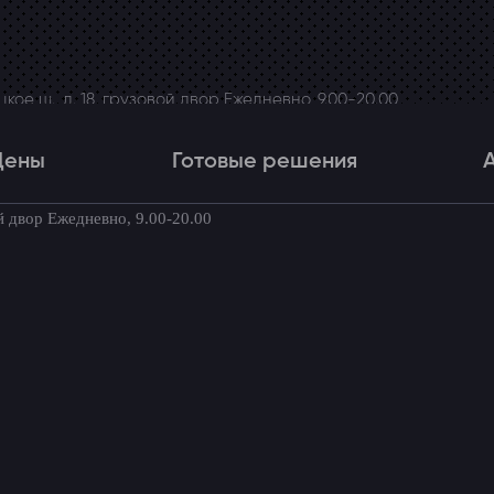
ое ш., д. 18, грузовой двор Ежедневно, 9.00-20.00
Цены
Готовые решения
й двор Ежедневно, 9.00-20.00
Цены
Готовые решения
Акци
товые комплекты для вашего автомоби
 Peugeot Traveller