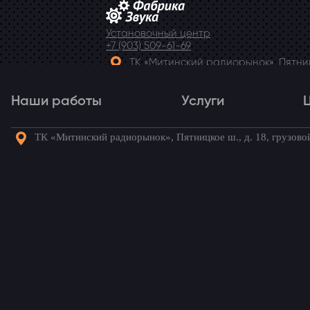
Установочный центр
+7 (903) 509-61-69
ТК «Митинский радиорынок», Пятницк
Telegram
Наши работы
Услуги
ТК «Митинский радиорынок», Пятницкое ш., д. 18, грузово
Наши работы
Услуги
Го
Автомагнитола 2 дин в