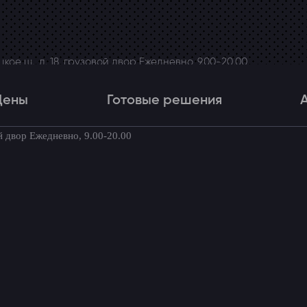
ое ш., д. 18, грузовой двор Ежедневно, 9.00-20.00
Цены
Готовые решения
й двор Ежедневно, 9.00-20.00
Цены
Готовые решения
Акци
товые комплекты для вашего автомоби
ML350