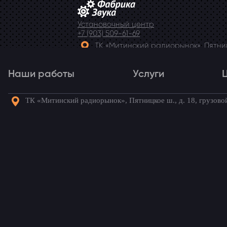
Установочный центр
+7 (903) 509-61-69
ТК «Митинский радиорынок», Пятницк
Telegram
Наши работы
Услуги
ТК «Митинский радиорынок», Пятницкое ш., д. 18, грузово
Наши работы
Услуги
Го
Магнитола Mercedes 