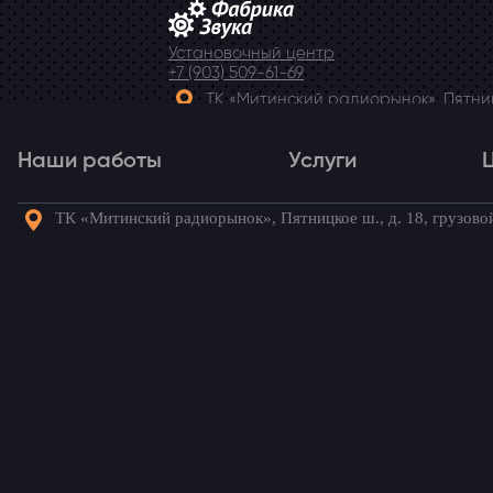
Установочный центр
+7 (903) 509-61-69
ТК «Митинский радиорынок», Пятницк
Telegram
Наши работы
Услуги
ТК «Митинский радиорынок», Пятницкое ш., д. 18, грузово
Наши работы
Услуги
Го
Установка магнитолы 