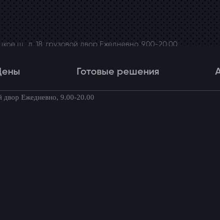
ое ш., д. 18, грузовой двор Ежедневно, 9.00-20.00
Цены
Готовые решения
й двор Ежедневно, 9.00-20.00
Цены
Готовые решения
Акци
товые комплекты для вашего автомоби
на Touareg