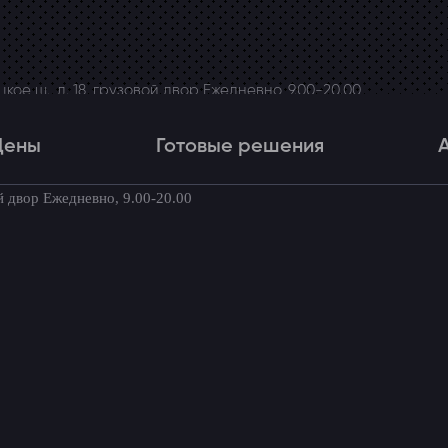
ое ш., д. 18, грузовой двор Ежедневно, 9.00-20.00
Цены
Готовые решения
й двор Ежедневно, 9.00-20.00
Цены
Готовые решения
Акци
товые комплекты для вашего автомоби
в Rio