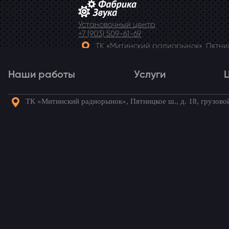
Установочный центр
+7 (903) 509-61-69
ТК «Митинский радиорынок», Пятницк
Telegram
Наши работы
Услуги
ТК «Митинский радиорынок», Пятницкое ш., д. 18, грузово
Наши работы
Услуги
Го
Установка магнитолы 