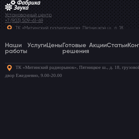
Установочный центр
+7 (903) 509-61-69
ТК «Митинский радиорынок», Пятницкое ш., д. 18,
грузовой двор Ежедневно, 9.00-20.00
Наши
Telegram
Услуги
Цены
Готовые
Акции
Статьи
Кон
работы
решения
ТК «Митинский радиорынок», Пятницкое ш., д. 18, грузово
Наши
Услуги
Цены
Готовые
Акции
Статьи
Кон
двор Ежедневно, 9.00-20.00
работы
решения
Готовые комплекты для вашего
автомобиля!
Peugeot Traveller
/ Наши