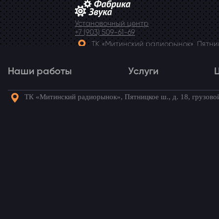
Установочный центр
+7 (903) 509-61-69
ТК «Митинский радиорынок», Пятницк
Telegram
Наши работы
Услуги
ТК «Митинский радиорынок», Пятницкое ш., д. 18, грузово
Наши работы
Услуги
Го
Установка потолочно