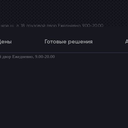
ое ш., д. 18, грузовой двор Ежедневно, 9.00-20.00
Цены
Готовые решения
й двор Ежедневно, 9.00-20.00
Цены
Готовые решения
Акци
товые комплекты для вашего автомоби
го монитора Phantom