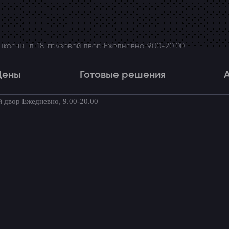
ое ш., д. 18, грузовой двор Ежедневно, 9.00-20.00
Цены
Готовые решения
й двор Ежедневно, 9.00-20.00
Цены
Готовые решения
Акци
товые комплекты для вашего автомоби
 Toyota Land Cruiser 200