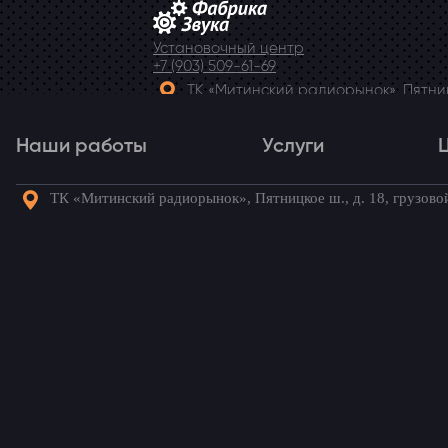
Установочный центр
+7 (903) 509-61-69
ТК «Митинский радиорынок», Пятницк
Telegram
Наши работы
Услуги
ТК «Митинский радиорынок», Пятницкое ш., д. 18, грузово
Наши работы
Услуги
Го
Потолочный монитор в