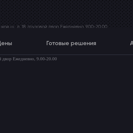
ое ш., д. 18, грузовой двор Ежедневно, 9.00-20.00
Цены
Готовые решения
й двор Ежедневно, 9.00-20.00
Цены
Готовые решения
Акци
товые комплекты для вашего автомоби
BMW X6