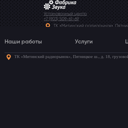
Установочный центр
+7 (903) 509-61-69
ТК «Митинский радиорынок», Пятницк
Telegram
Наши работы
Услуги
ТК «Митинский радиорынок», Пятницкое ш., д. 18, грузово
Наши работы
Услуги
Го
Монитор на потолок 