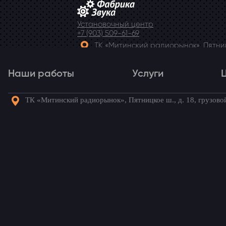
Установочный центр
+7 (903) 509-61-69
ТК «Митинский радиорынок», Пятницк
Telegram
Наши работы
Услуги
ТК «Митинский радиорынок», Пятницкое ш., д. 18, грузово
Наши работы
Услуги
Го
Главная
→
Наши работы
→
Renault Fluenc
Установка усилите