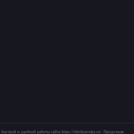
Другие услуги на Renault Fluence
ка акустики
Установка сабвуфера
Ус
вка мониторов
Установка сигнализации
Шу
вка регистраторов
Любые вопросы по установке – по телеф
 данных
 быстрой и удобной работы сайта https://fabrikazvuka.ru/. Продолжая