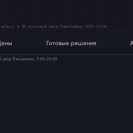
ое ш., д. 18, грузовой двор Ежедневно, 9.00-20.00
Цены
Готовые решения
й двор Ежедневно, 9.00-20.00
Цены
Готовые решения
Акци
товые комплекты для вашего автомоби
e
→
Установка усилителя на Renault Fluence (Рено Флюенс)
ля на Renault Fluence (Рено