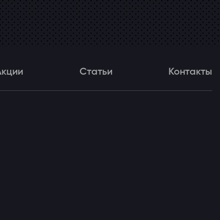
Акции
Статьи
Контакты
и
Статьи
Контакты
ля!
с)
ce (Рено Флюенс)