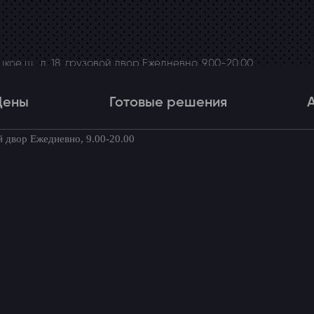
ое ш., д. 18, грузовой двор Ежедневно, 9.00-20.00
Цены
Готовые решения
й двор Ежедневно, 9.00-20.00
Цены
Готовые решения
Акци
товые комплекты для вашего автомоби
e
→
Установка автосигнализации на Renault Fluence (Рено Флюен
нализации на Renault Fluen