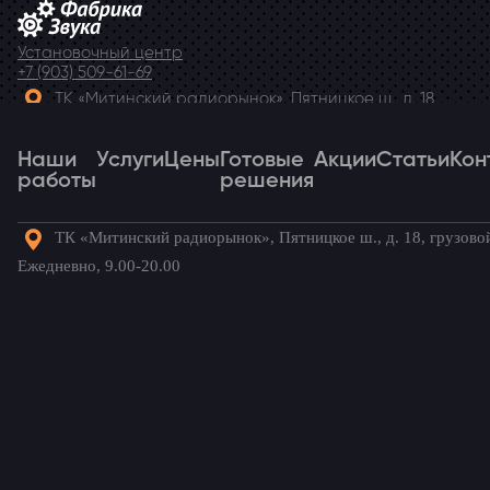
Установочный центр
+7 (903) 509-61-69
ТК «Митинский радиорынок», Пятницкое ш., д. 18,
грузовой двор Ежедневно, 9.00-20.00
Наши
Telegram
Услуги
Цены
Готовые
Акции
Статьи
Кон
работы
решения
ТК «Митинский радиорынок», Пятницкое ш., д. 18, грузово
Наши
Услуги
Цены
Готовые
Акции
Статьи
Кон
Ежедневно, 9.00-20.00
работы
решения
Готовые комплекты для вашего
автомобиля!
Главная
→
Наши работы
→
Renault Fluence
→
Установка
камеры на Renault Fluence (Рено Флюенс)