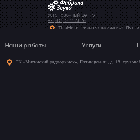
Установочный центр
+7 (903) 509-61-69
ТК «Митинский радиорынок», Пятницк
Telegram
Наши работы
Услуги
ТК «Митинский радиорынок», Пятницкое ш., д. 18, грузово
Наши работы
Услуги
Го
Передний парктроник 