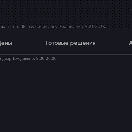
ое ш., д. 18, грузовой двор Ежедневно, 9.00-20.00
Цены
Готовые решения
й двор Ежедневно, 9.00-20.00
Цены
Готовые решения
Акци
товые комплекты для вашего автомоби
на Renault Duster I рестайлинг