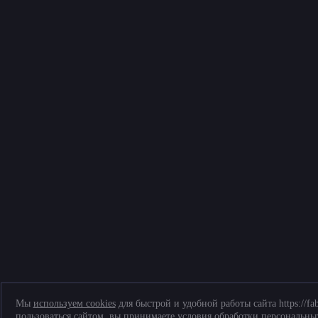
Мы
используем cookies
для быстрой и удобной работы сайта https://fa
пользоваться сайтом, вы принимаете условия обработки
персональны