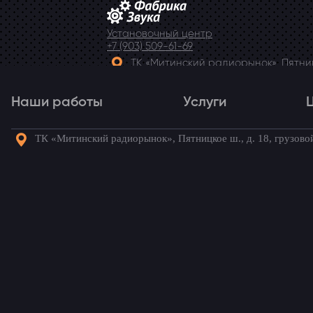
Установочный центр
+7 (903) 509-61-69
ТК «Митинский радиорынок», Пятницк
Telegram
Наши работы
Услуги
ТК «Митинский радиорынок», Пятницкое ш., д. 18, грузово
Наши работы
Услуги
Го
Установка парктроник