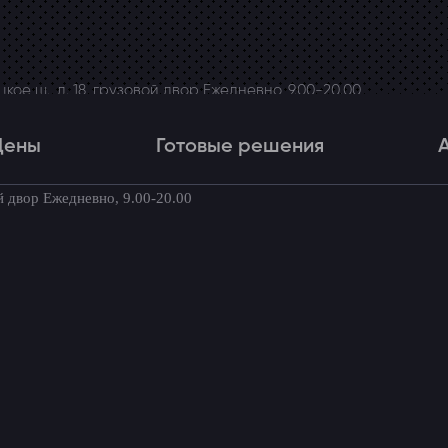
ое ш., д. 18, грузовой двор Ежедневно, 9.00-20.00
Цены
Готовые решения
й двор Ежедневно, 9.00-20.00
Цены
Готовые решения
Акци
товые комплекты для вашего автомоби
а на Pajero Sport