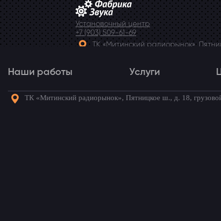
Установочный центр
+7 (903) 509-61-69
ТК «Митинский радиорынок», Пятницк
Telegram
Наши работы
Услуги
ТК «Митинский радиорынок», Пятницкое ш., д. 18, грузово
Наши работы
Услуги
Го
Подиумы для акустики 