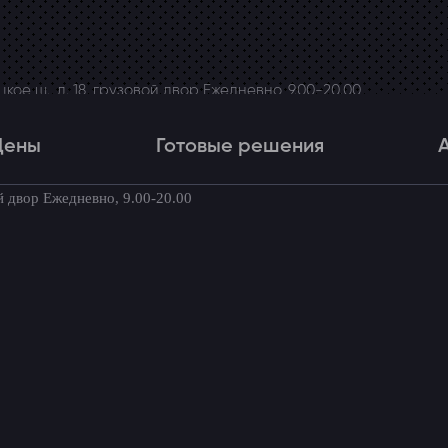
ое ш., д. 18, грузовой двор Ежедневно, 9.00-20.00
Цены
Готовые решения
й двор Ежедневно, 9.00-20.00
Цены
Готовые решения
Акци
товые комплекты для вашего автомоби
в стойки Opel Zafira