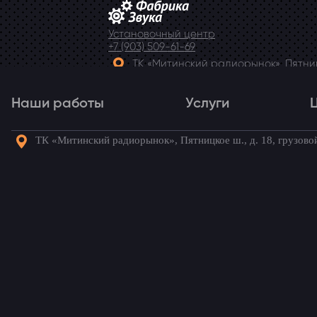
Установочный центр
+7 (903) 509-61-69
ТК «Митинский радиорынок», Пятницк
Telegram
Наши работы
Услуги
ТК «Митинский радиорынок», Пятницкое ш., д. 18, грузово
Наши работы
Услуги
Го
Изготовление подиума