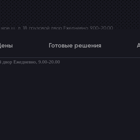
ое ш., д. 18, грузовой двор Ежедневно, 9.00-20.00
Цены
Готовые решения
й двор Ежедневно, 9.00-20.00
Цены
Готовые решения
Акци
товые комплекты для вашего автомоби
 в крышку багажника LS 460