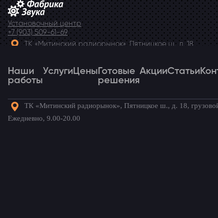
Установочный центр
+7 (903) 509-61-69
ТК «Митинский радиорынок», Пятницкое ш., д. 18,
грузовой двор Ежедневно, 9.00-20.00
Наши
Telegram
Услуги
Цены
Готовые
Акции
Статьи
Кон
работы
решения
ТК «Митинский радиорынок», Пятницкое ш., д. 18, грузово
Наши
Услуги
Цены
Готовые
Акции
Статьи
Кон
Ежедневно, 9.00-20.00
работы
решения
Готовые комплекты для вашего
автомобиля!
Главная
→
Наши работы