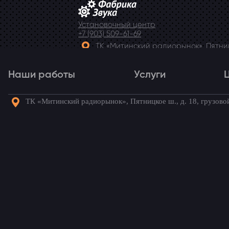
Установочный центр
+7 (903) 509-61-69
ТК «Митинский радиорынок», Пятницк
Telegram
Наши работы
Услуги
ТК «Митинский радиорынок», Пятницкое ш., д. 18, грузово
Наши работы
Услуги
Го
Kia Soul
/ Наши ус