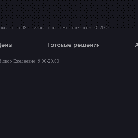
ое ш., д. 18, грузовой двор Ежедневно, 9.00-20.00
Цены
Готовые решения
й двор Ежедневно, 9.00-20.00
Цены
Готовые решения
Акци
товые комплекты для вашего автомоби
тановки