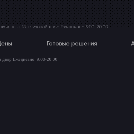
ое ш., д. 18, грузовой двор Ежедневно, 9.00-20.00
Цены
Готовые решения
й двор Ежедневно, 9.00-20.00
Цены
Готовые решения
Акци
товые комплекты для вашего автомоби
→
Парктроник для Hyundai ix55
undai ix55