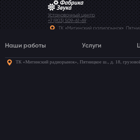
Установочный центр
+7 (903) 509-61-69
ТК «Митинский радиорынок», Пятницк
Telegram
Наши работы
Услуги
ТК «Митинский радиорынок», Пятницкое ш., д. 18, грузово
Наши работы
Услуги
Го
Главная
→
Наши работы
→
Hyundai ix55
Парктроник для Hy