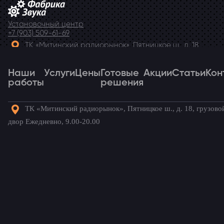
Установочный центр
+7 (903) 509-61-69
ТК «Митинский радиорынок», Пятницкое ш., д. 18,
грузовой двор Ежедневно, 9.00-20.00
Наши
Telegram
Услуги
Цены
Готовые
Акции
Статьи
Кон
работы
решения
ТК «Митинский радиорынок», Пятницкое ш., д. 18, грузово
Наши
Услуги
Цены
Готовые
Акции
Статьи
Кон
двор Ежедневно, 9.00-20.00
работы
решения
Готовые комплекты для вашего
автомобиля!
Главная
→
Наши работы
→
Hyundai ix55
→
Динамики для
Hyundai ix55