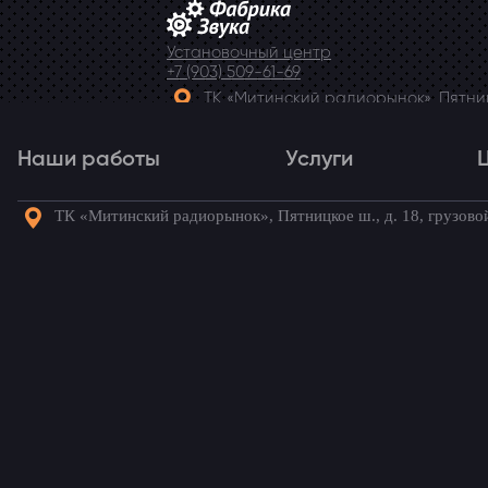
Установочный центр
+7 (903) 509-61-69
ТК «Митинский радиорынок», Пятницк
Telegram
Наши работы
Услуги
ТК «Митинский радиорынок», Пятницкое ш., д. 18, грузово
Наши работы
Услуги
Го
Сигнализация с автоза