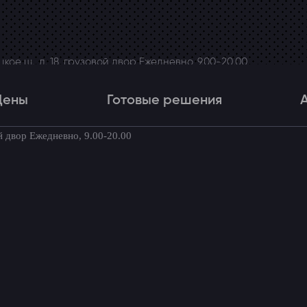
ое ш., д. 18, грузовой двор Ежедневно, 9.00-20.00
Цены
Готовые решения
й двор Ежедневно, 9.00-20.00
Цены
Готовые решения
Акци
товые комплекты для вашего автомоби
пуском в Kia Rio X-Line