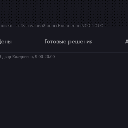
ое ш., д. 18, грузовой двор Ежедневно, 9.00-20.00
Цены
Готовые решения
й двор Ежедневно, 9.00-20.00
Цены
Готовые решения
Акци
товые комплекты для вашего автомоби
dai Grand Starex