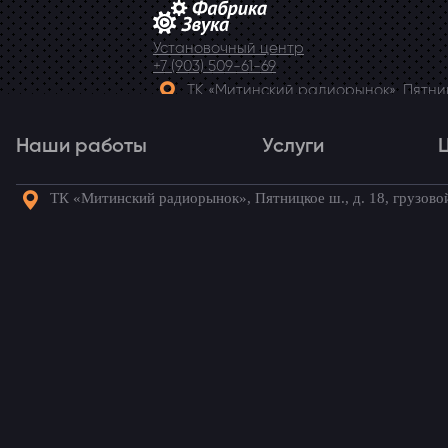
Установочный центр
+7 (903) 509-61-69
ТК «Митинский радиорынок», Пятницк
Telegram
Наши работы
Услуги
ТК «Митинский радиорынок», Пятницкое ш., д. 18, грузово
Наши работы
Услуги
Го
Сигнализация на Hyun