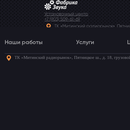
Установочный центр
+7 (903) 509-61-69
ТК «Митинский радиорынок», Пятницк
Telegram
Наши работы
Услуги
ТК «Митинский радиорынок», Пятницкое ш., д. 18, грузово
Наши работы
Услуги
Го
Виброизоляция дверей