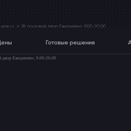
ое ш., д. 18, грузовой двор Ежедневно, 9.00-20.00
Цены
Готовые решения
й двор Ежедневно, 9.00-20.00
Цены
Готовые решения
Акци
товые комплекты для вашего автомоби
 Volkswagen Caravelle T6