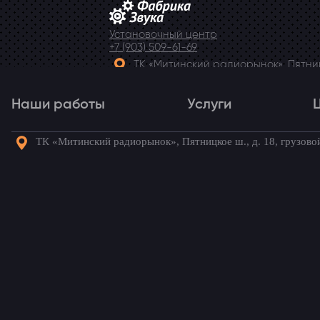
Установочный центр
+7 (903) 509-61-69
ТК «Митинский радиорынок», Пятницк
Telegram
Наши работы
Услуги
ТК «Митинский радиорынок», Пятницкое ш., д. 18, грузово
Наши работы
Услуги
Го
Установка камеры на 