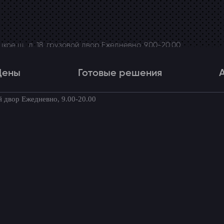
ое ш., д. 18, грузовой двор Ежедневно, 9.00-20.00
Цены
Готовые решения
й двор Ежедневно, 9.00-20.00
Цены
Готовые решения
Акци
товые комплекты для вашего автомоби
Toyota Alphard