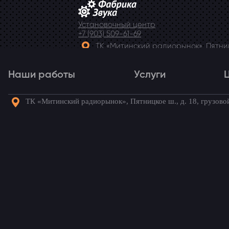
Установочный центр
+7 (903) 509-61-69
ТК «Митинский радиорынок», Пятницк
Telegram
Наши работы
Услуги
ТК «Митинский радиорынок», Пятницкое ш., д. 18, грузово
Наши работы
Услуги
Го
Замена камеры в Mer