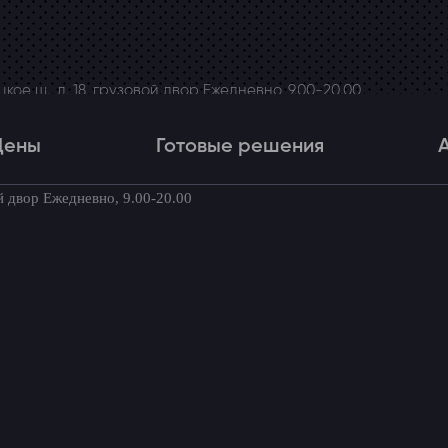
ое ш., д. 18, грузовой двор Ежедневно, 9.00-20.00
Цены
Готовые решения
й двор Ежедневно, 9.00-20.00
Цены
Готовые решения
Акци
товые комплекты для вашего автомоби
cedes-Benz Viano