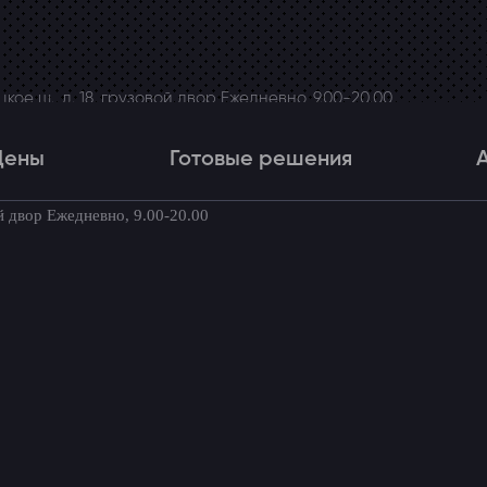
ое ш., д. 18, грузовой двор Ежедневно, 9.00-20.00
Цены
Готовые решения
й двор Ежедневно, 9.00-20.00
Цены
Готовые решения
Акци
товые комплекты для вашего автомоби
riora