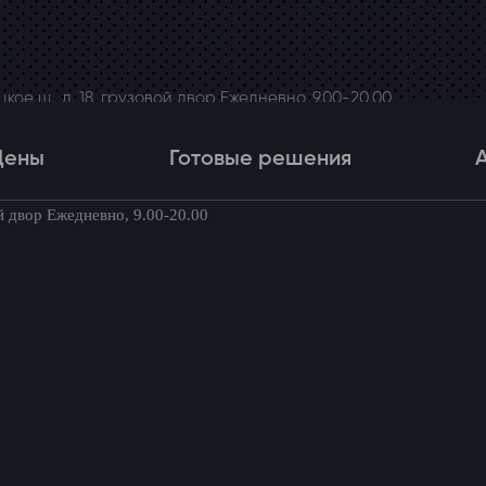
ое ш., д. 18, грузовой двор Ежедневно, 9.00-20.00
Цены
Готовые решения
й двор Ежедневно, 9.00-20.00
Цены
Готовые решения
Акци
товые комплекты для вашего автомоби
/ Наши установки