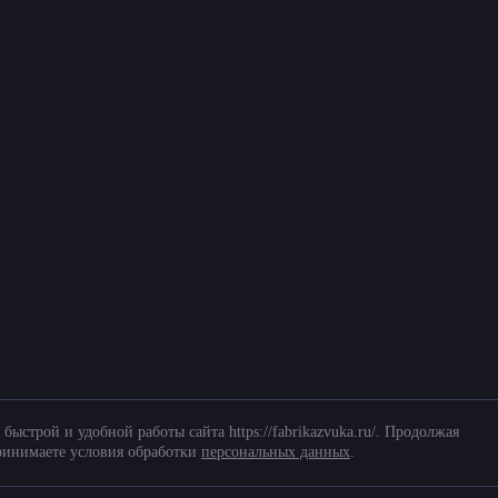
Уста
Промо автомобиль Сочи 2014
Tigu
 данных
 быстрой и удобной работы сайта https://fabrikazvuka.ru/. Продолжая
принимаете условия обработки
персональных данных
.