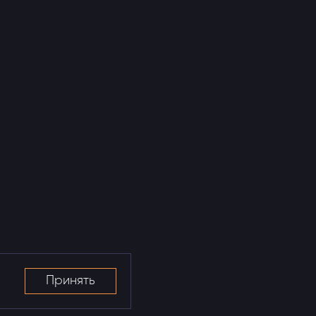
новка штатной магнитолы в Volkswagen
an
Принять