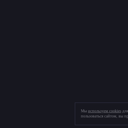
Андроид магнитола в Volkswagen Tiguan II
© Фабрика звука, 2026
Политика конфиденциальности и обработки персональных
Соглашение на обработку персональных данных
Согласие на обработку файлов cookies
Мы
используем cookies
для
Telegram
пользоваться сайтом, вы 
+7 (903) 509-61-69