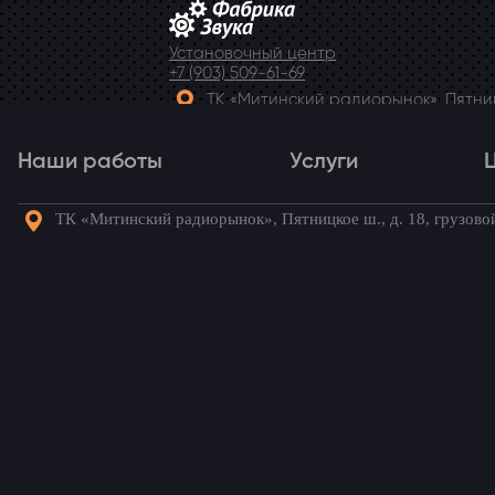
Установочный центр
+7 (903) 509-61-69
ТК «Митинский радиорынок», Пятницк
Telegram
Наши работы
Услуги
ТК «Митинский радиорынок», Пятницкое ш., д. 18, грузово
Наши работы
Услуги
Го
Volkswagen Tiguan