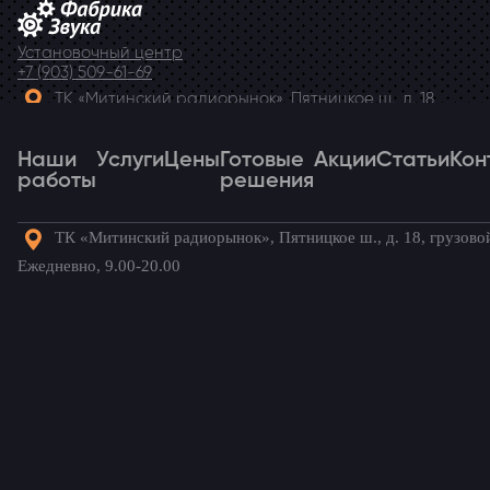
Установочный центр
+7 (903) 509-61-69
ТК «Митинский радиорынок», Пятницкое ш., д. 18,
грузовой двор Ежедневно, 9.00-20.00
Наши
Telegram
Услуги
Цены
Готовые
Акции
Статьи
Кон
работы
решения
ТК «Митинский радиорынок», Пятницкое ш., д. 18, грузово
Наши
Услуги
Цены
Готовые
Акции
Статьи
Кон
Ежедневно, 9.00-20.00
работы
решения
Готовые комплекты для вашего
автомобиля!
Главная
→
Наши работы
→
Skoda Rapid
→
Сигнализация на
Skoda Rapid