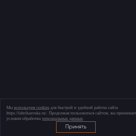
© Фабрика звука, 2026
Политика конфиденциальности и обработки персональных данных
Соглашение на обработку персональных данных
Согласие на обработку файлов cookies
Telegram
+7 (903) 509-61-69
ТК «Митинский радиорынок», Пятницкое ш., д. 18, грузовой двор Ежедневно,
9.00-20.00
Мы
используем cookies
для быстрой и удобной работы сайта
https://fabrikazvuka.ru/. Продолжая пользоваться сайтом, вы принимае
условия обработки
персональных данных
.
Принять