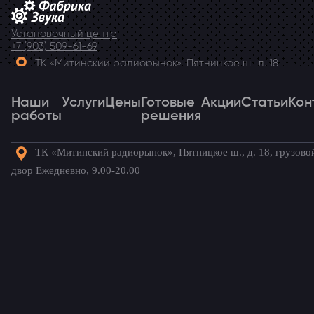
Установочный центр
+7 (903) 509-61-69
ТК «Митинский радиорынок», Пятницкое ш., д. 18,
грузовой двор Ежедневно, 9.00-20.00
Наши
Telegram
Услуги
Цены
Готовые
Акции
Статьи
Кон
работы
решения
ТК «Митинский радиорынок», Пятницкое ш., д. 18, грузово
Наши
Услуги
Цены
Готовые
Акции
Статьи
Кон
двор Ежедневно, 9.00-20.00
работы
решения
Готовые комплекты для вашего
автомобиля!
Главная
→
Наши работы
→
Renault Modus
→
Установка
усилителя на Renault Modus (Рено Модус)