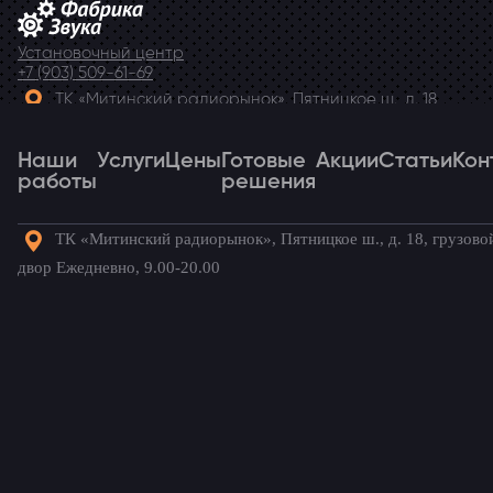
Установочный центр
+7 (903) 509-61-69
ТК «Митинский радиорынок», Пятницкое ш., д. 18,
грузовой двор Ежедневно, 9.00-20.00
Наши
Telegram
Услуги
Цены
Готовые
Акции
Статьи
Кон
работы
решения
ТК «Митинский радиорынок», Пятницкое ш., д. 18, грузово
Наши
Услуги
Цены
Готовые
Акции
Статьи
Кон
двор Ежедневно, 9.00-20.00
работы
решения
Готовые комплекты для вашего
автомобиля!
Главная
→
Наши работы
→
Renault Kangoo
→
Установка
автосигнализации на Renault Kangoo (Рено Кангу)