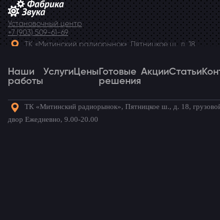
Установочный центр
+7 (903) 509-61-69
ТК «Митинский радиорынок», Пятницкое ш., д. 18,
грузовой двор Ежедневно, 9.00-20.00
Наши
Telegram
Услуги
Цены
Готовые
Акции
Статьи
Кон
работы
решения
ТК «Митинский радиорынок», Пятницкое ш., д. 18, грузово
Наши
Услуги
Цены
Готовые
Акции
Статьи
Кон
двор Ежедневно, 9.00-20.00
работы
решения
Готовые комплекты для вашего
автомобиля!
Главная
→
Наши работы
→
Nissan Terrano
→
Камера
заднего и переднего вида для Nissan Terrano