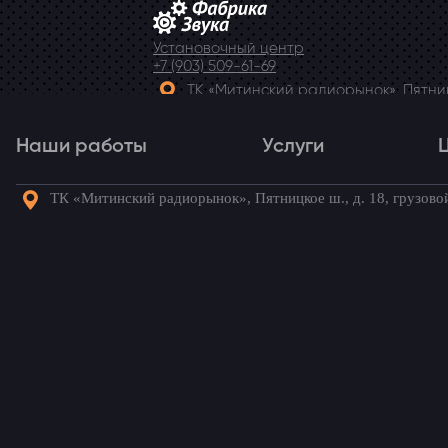
Установочный центр
+7 (903) 509-61-69
ТК «Митинский радиорынок», Пятницк
Telegram
Наши работы
Услуги
ТК «Митинский радиорынок», Пятницкое ш., д. 18, грузово
Наши работы
Услуги
Го
Главная
→
Наши работы
→
Nissan Navara
Динамики для Niss