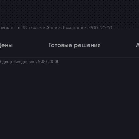
ое ш., д. 18, грузовой двор Ежедневно, 9.00-20.00
Цены
Готовые решения
й двор Ежедневно, 9.00-20.00
Цены
Готовые решения
Акци
товые комплекты для вашего автомоби
→
Динамики для Nissan Navara
an Navara