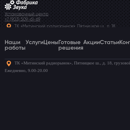
Установочный центр
+7 (903) 509-61-69
ТК «Митинский радиорынок», Пятницкое ш., д. 18,
грузовой двор Ежедневно, 9.00-20.00
Наши
Telegram
Услуги
Цены
Готовые
Акции
Статьи
Кон
работы
решения
ТК «Митинский радиорынок», Пятницкое ш., д. 18, грузово
Наши
Услуги
Цены
Готовые
Акции
Статьи
Кон
Ежедневно, 9.00-20.00
работы
решения
Готовые комплекты для вашего
автомобиля!
Главная
→
Наши работы
→
Lada Largus
→
Динамики на
Lada Largus