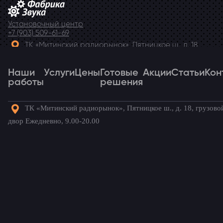
Установочный центр
+7 (903) 509-61-69
ТК «Митинский радиорынок», Пятницкое ш., д. 18,
грузовой двор Ежедневно, 9.00-20.00
Наши
Telegram
Услуги
Цены
Готовые
Акции
Статьи
Кон
работы
решения
ТК «Митинский радиорынок», Пятницкое ш., д. 18, грузово
Наши
Услуги
Цены
Готовые
Акции
Статьи
Кон
двор Ежедневно, 9.00-20.00
работы
решения
Готовые комплекты для вашего
автомобиля!
Главная
→
Наши работы
→
Kia Ceed
→
Камера заднего и
переднего вида для Kia Ceed