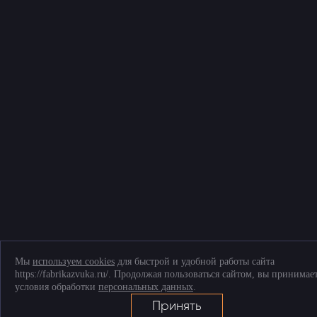
Политика конфиденциальности и обработки персональных данных
Соглашение на обработку персональных данных
Согласие на обработку файлов cookies
Telegram
+7 (903) 509-61-69
ТК «Митинский радиорынок», Пятницкое ш., д. 18, грузовой двор Ежедневно,
9.00-20.00
Мы
используем cookies
для быстрой и удобной работы сайта
https://fabrikazvuka.ru/. Продолжая пользоваться сайтом, вы принимае
условия обработки
персональных данных
.
Принять