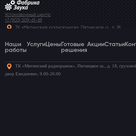
Установочный центр
+7 (903) 509-61-69
ТК «Митинский радиорынок», Пятницкое ш., д. 18,
грузовой двор Ежедневно, 9.00-20.00
Наши
Telegram
Услуги
Цены
Готовые
Акции
Статьи
Кон
работы
решения
ТК «Митинский радиорынок», Пятницкое ш., д. 18, грузово
Наши
Услуги
Цены
Готовые
Акции
Статьи
Кон
двор Ежедневно, 9.00-20.00
работы
решения
Готовые комплекты для вашего
автомобиля!
Главная
→
Наши работы
→
Citroen C5
→
Усилитель для
Citroen C5